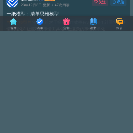
关注
私信
23年12月2日 更新
47次阅读
一纸模型：清单思维模型
思维模型
清单思维对于提高工作效率有3个好处1.让重复的事
首页
清单
定制
读书
报告
情流程化2.让流程的事情工具化3.让复杂的事情简单化
顶部
认知清单
评分
回复
分享
友链申请
隐私政策
广告合作
关于我们
站内导航
Copyright © 2023 ·
四海清单
·
苏ICP备2022045967号-1
·
苏公网安备