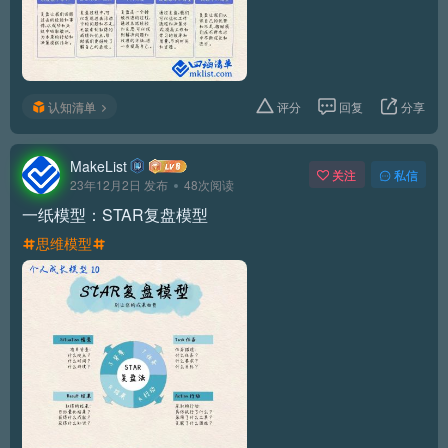
认知清单
评分
回复
分享
MakeList
关注
私信
23年12月2日 发布
48次阅读
一纸模型：STAR复盘模型
思维模型