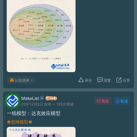
认知清单
评分
回复
分享
MakeList
关注
私信
23年12月2日 发布
102次阅读
一纸模型：达克效应模型
思维模型