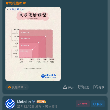
思维模型
认知清单
评分
回复
分享
MakeList
关注
私信
23年12月2日 发布
59次阅读