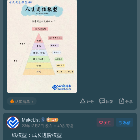
认知清单
评分
回复
分享
MakeList
关注
私信
23年12月2日 发布
49次阅读
一纸模型：成长进阶模型