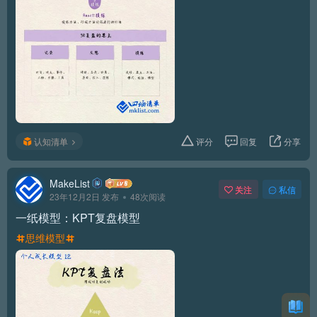
认知清单
评分
回复
分享
MakeList
关注
私信
23年12月2日 发布
48次阅读
一纸模型：KPT复盘模型
思维模型