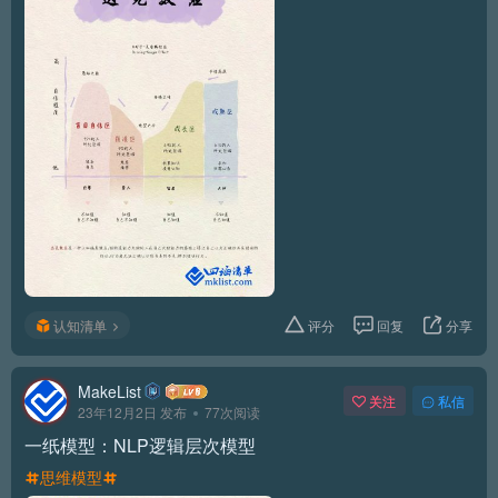
认知清单
评分
回复
分享
MakeList
关注
私信
23年12月2日 发布
77次阅读
一纸模型：NLP逻辑层次模型
思维模型