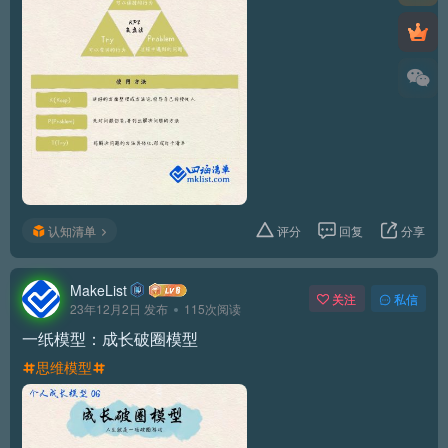
认知清单
评分
回复
分享
MakeList
关注
私信
23年12月2日 发布
115次阅读
一纸模型：成长破圈模型
思维模型