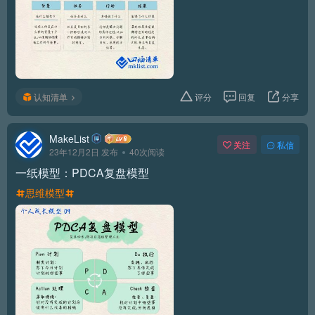
认知清单
评分
回复
分享
MakeList
关注
私信
23年12月2日 发布
40次阅读
一纸模型：PDCA复盘模型
思维模型