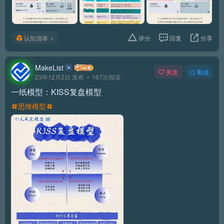
认知清单
评分
回复
分享
MakeList
关注
私信
23年12月2日 发布
167次阅读
一纸模型：KISS复盘模型
思维模型