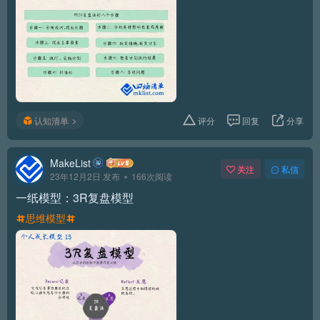
认知清单
评分
回复
分享
MakeList
关注
私信
23年12月2日 发布
166次阅读
一纸模型：3R复盘模型
思维模型