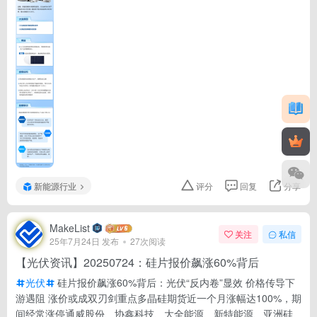
新能源行业
评分
回复
分享
MakeList
关注
私信
25年7月24日 发布
27次阅读
【光伏资讯】20250724：硅片报价飙涨60%背后
光伏
硅片报价飙涨60%背后：光伏“反内卷”显效 价格传导下
游遇阻 涨价或成双刃剑重点多晶硅期货近一个月涨幅达100%，期
间经常涨停通威股份、协鑫科技、大全能源、新特能源、亚洲硅