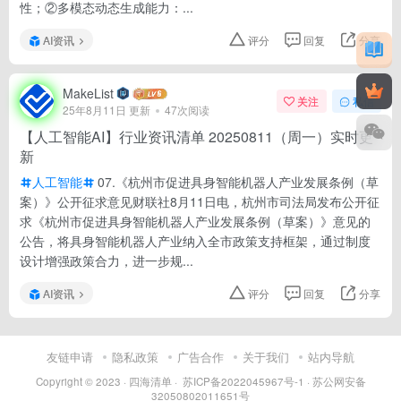
性；②多模态动态生成能力：...
AI资讯
评分
回复
分享
MakeList
关注
私信
25年8月11日 更新
47次阅读
【人工智能AI】行业资讯清单 20250811（周一）实时更
新
人工智能
07.《杭州市促进具身智能机器人产业发展条例（草
案）》公开征求意见财联社8月11日电，杭州市司法局发布公开征
求《杭州市促进具身智能机器人产业发展条例（草案）》意见的
公告，将具身智能机器人产业纳入全市政策支持框架，通过制度
设计增强政策合力，进一步规...
AI资讯
评分
回复
分享
友链申请
隐私政策
广告合作
关于我们
站内导航
Copyright © 2023 ·
四海清单
·
苏ICP备2022045967号-1
·
苏公网安备
32050802011651号