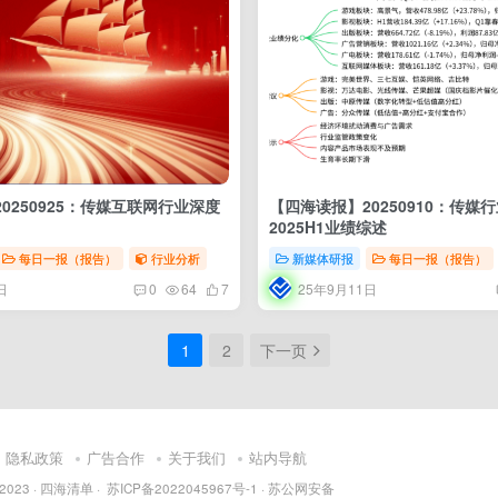
0250925：传媒互联网行业深度
【四海读报】20250910：传媒
2025H1业绩综述
每日一报（报告）
行业分析
新媒体研报
每日一报（报告）
日
25年9月11日
0
64
7
1
2
下一页
隐私政策
广告合作
关于我们
站内导航
 2023 ·
四海清单
·
苏ICP备2022045967号-1
·
苏公网安备