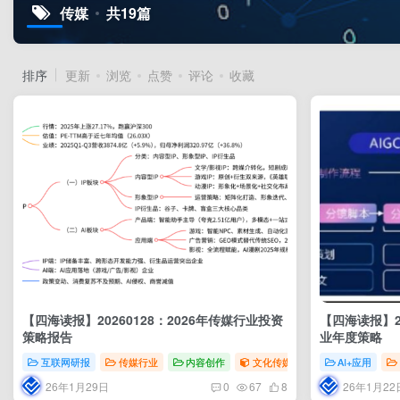
传媒
共19篇
排序
更新
浏览
点赞
评论
收藏
【四海读报】20260128：2026年传媒行业投资
【四海读报】20
策略报告
业年度策略
互联网研报
传媒行业
内容创作
文化传媒行业
AI+应用
26年1月29日
26年1月22
0
67
8