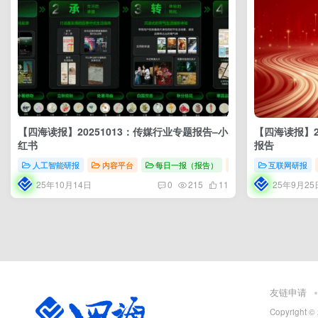
【四海读报】20251013：传媒行业专题报告–小
【四海读报】2
红书
报告
人工智能研报
内容平台
每日一报（报告）
商业分析
互联网研报
25年10月14日
25年9月25
0
215
11
友链申请
Copyright ©