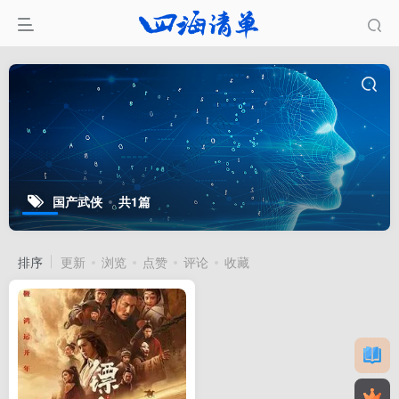
国产武侠
共1篇
排序
更新
浏览
点赞
评论
收藏