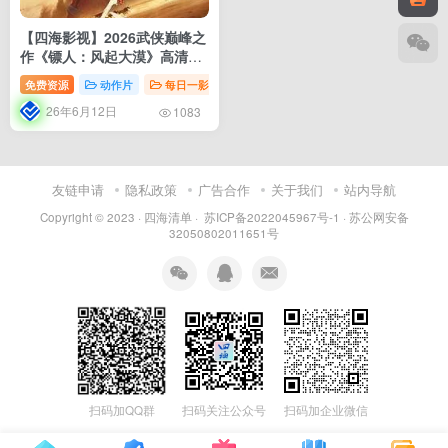
【四海影视】2026武侠巅峰之
作《镖人：风起大漠》高清蓝
光下载
免费资源
动作片
每日一影（影视）
影视资源
电影
26年6月12日
1083
友链申请
隐私政策
广告合作
关于我们
站内导航
Copyright © 2023 ·
四海清单
·
苏ICP备2022045967号-1
·
苏公网安备
32050802011651号
扫码加QQ群
扫码关注公众号
扫码加企业微信