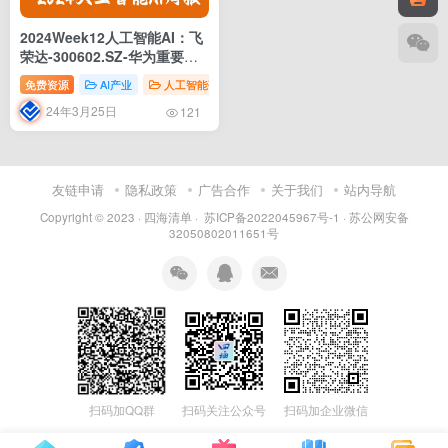
2024Week12人工智能AI：飞
荣达-300602.SZ-华为重要伙
伴方，AI时代热管理大有可为
免费资源
AI产业
人工智能研报
AI行业
24年3月25日
121
友链申请
隐私政策
广告合作
关于我们
站内导航
Copyright © 2023 ·
四海清单
·
苏ICP备2022045967号-1
·
苏公网安备
32050802011651号
扫码加QQ群
扫码关注公众号
扫码加企业微信