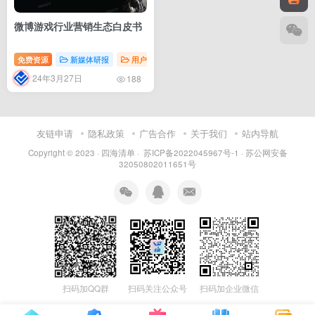
微博游戏行业营销生态白皮书
免费资源
新媒体研报
用户运营
内容运营
24年3月27日
188
友链申请
隐私政策
广告合作
关于我们
站内导航
Copyright © 2023 ·
四海清单
·
苏ICP备2022045967号-1
·
苏公网安备
32050802011651号
扫码加QQ群
扫码关注公众号
扫码加企业微信