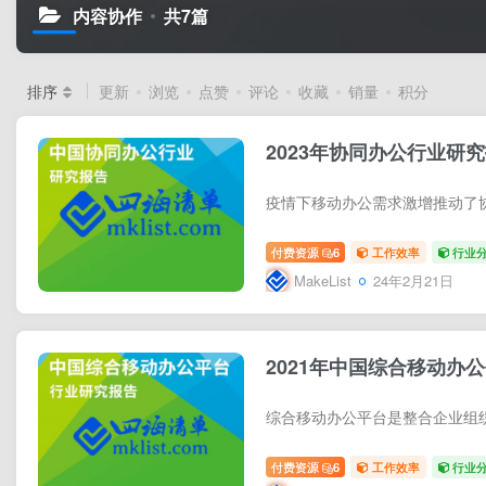
内容协作
共7篇
排序
更新
浏览
点赞
评论
收藏
销量
积分
2023年协同办公行业研
付费资源
6
工作效率
行业
MakeList
24年2月21日
2021年中国综合移动办
付费资源
6
工作效率
行业