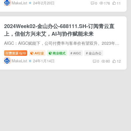
MakeList
24年2月20日
0
176
11
2024Week02-金山办公-688111.SH-订阅青云直
上，信创方兴未艾，AI与协作赋能未来
AIGC：AIGC赋能下，公司付费率与客单价有望双升。2023年4月18日，金山办公宣布推出WPSAI，将应用于新一代在线内容协作轻文档，能力包括：从0到1生成内容、多轮对话以修改内容、以及处理（编辑/...
付费资源
10
AI行业
商业模式
# AIGC
# 金山办公
MakeList
24年1月14日
0
80
12