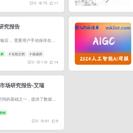
0
75
11
研究报告
传统本地文档在创建、 修改、 传输后， 需要用户手动保存在物理存储设备， 占用用户的物理存储资源， —份本地文档协作编辑的人数越多， 形成的本地文档的副本也越多， 也就需要占据更多的硬盘...
分析
# 在线文档
# 碳减排
0
118
14
台市场研究报告-艾瑞
内容协作平台作为构建数字工作空间的基础之一，提供了数据应用、内容赋能与知识管理三方面的核心能力，能够帮助企业在复杂的网络和安全环境下与企业内外部、上下游沟通，进行跨地域、跨组织的文...
营销
0
91
8