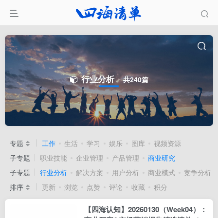
行业分析
共240篇
专题
工作
生活
学习
娱乐
图库
视频资源
子专题
职业技能
企业管理
产品管理
商业研究
子专题
行业分析
解决方案
用户分析
商业模式
竞争分析
排序
更新
浏览
点赞
评论
收藏
积分
【四海认知】20260130（Week04）：