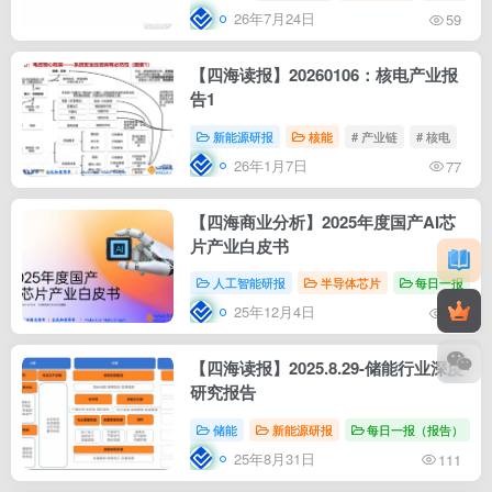
26年7月24日
59
【四海读报】20260106：核电产业报
告1
新能源研报
核能
# 产业链
# 核电
26年1月7日
77
【四海商业分析】2025年度国产AI芯
片产业白皮书
人工智能研报
半导体芯片
每日一报（报
25年12月4日
99
【四海读报】2025.8.29-储能行业深度
研究报告
储能
新能源研报
每日一报（报告）
#
25年8月31日
111