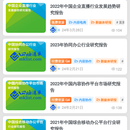
2022年中国企业直播行业发展趋势研
究报告
免费资源
内容电商
新媒体研报
# 直播
24年3月28日
104
2023年协同办公行业研究报告
付费资源
6
内容协作
新媒体研报
# 协
24年2月21日
122
2022年中国内容协作平台市场研究报
告
付费资源
6
内容协作
新媒体研报
# 云
24年2月21日
138
2021年中国综合移动办公平台行业研
究报告