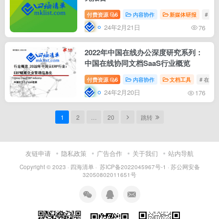
付费资源
6
内容协作
新媒体研报
# 移
24年2月21日
76
2022年中国在线办公深度研究系列：
中国在线协同文档SaaS行业概览
付费资源
6
内容协作
文档工具
# 在线
24年2月20日
176
1
2
…
20
跳转
友链申请
隐私政策
广告合作
关于我们
站内导航
Copyright © 2023 ·
四海清单
·
苏ICP备2022045967号-1
·
苏公网安备
32050802011651号