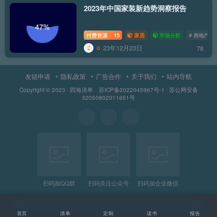
2023年中国家装新趋势洞察报告
付费资源
15
家居
市场分析
# 房地产
23年12月23日
78
友链申请
隐私政策
广告合作
关于我们
站内导航
Copyright © 2023 ·
四海清单
·
苏ICP备2022045967号-1
·
苏公网安备
32050802011651号
扫码加QQ群
扫码关注公众号
扫码加企业微信
首页
清单
定制
读书
报告