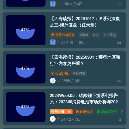
25年12月4日
77
【四海读报】20251017：IP系列深度
之三-海外复盘（任天堂）
公司分析研究
# 游戏
# IP
# 任天堂
25年10月19日
93
【四海读报】20250901：哪些地区和
行业内卷更严重？
行业分析
# 反内卷
25年9月3日
66
2024Week05：碳酸锂下游系列报告
六：2023年消费电池市场分析与2024
年展望
付费资源
10
市场分析
新能源行业
# 电
24年2月7日
113