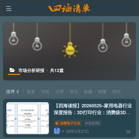
市场分析研报
共12篇
排序
更新
浏览
点赞
评论
收藏
销量
积分
【四海读报】20260525–家用电器行业
深度报告：3D打印行业：消费级3D打
印需求扩容进行时，国产企业承东风起
消费电子行业
# 3D打印
26年5月27日
38