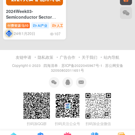
2024Week03-
Semiconductor Sector
Thematic investing and
付费资源
10
AI产业
人工智能研报
半导体芯片
AI行业
En
megatrends AI sales
24年1月20日
exposure reality check, by
107
the number
友链申请
隐私政策
广告合作
关于我们
站内导航
Copyright © 2023 ·
四海清单
·
苏ICP备2022045967号-1
·
苏公网安备
32050802011651号
扫码加QQ群
扫码关注公众号
扫码加企业微信