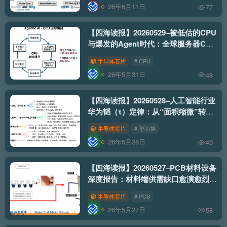
26年6月11日
77
【四海读报】20260529–被低估的CPU
与爆发的Agent时代：全球服务器CPU
市场规模测算和趋势分析
半导体芯片
# CPU
26年5月31日
48
【四海读报】20260528–人工智能行业
华为韬（τ）定律：从“面积缩微”转向
“时间缩微”的半导体新范式
半导体芯片
# 华为韬
26年5月28日
49
【四海读报】20260527–PCB材料设备
深度报告：材料端供需缺口愈演愈烈，
扩产带来国产设备铲子股机遇
半导体芯片
# PCB
26年5月27日
58