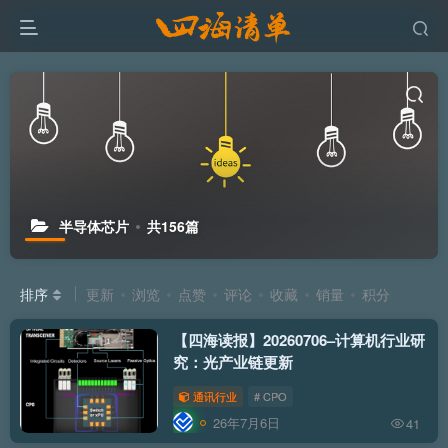
半导体芯片
共156篇
排序
更新
浏览
点赞
评论
收藏
销量
积分
【四海读报】20260706–计算机行业研
究：光产业链更新
通讯行业
# CPO
26年7月6日
41