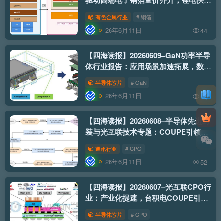
驱动高端电子铜箔量价齐升，锂电供需
反转盈利拐点已现
有色金属行业
# 铜箔
26年6月11日
44
【四海读报】20260609–GaN功率半导
体行业报告：应用场景加速拓展，数据
中心与汽车电子贡献增量
半导体芯片
# GaN
26年6月11日
54
【四海读报】20260608–半导体先进封
装与光互联技术专题：COUPE引领光
电共封装新纪元
通讯行业
# CPO
26年6月11日
52
【四海读报】20260607–光互联CPO行
业：产业化提速，台积电COUPE引领
硅光集成落地
半导体芯片
# CPO