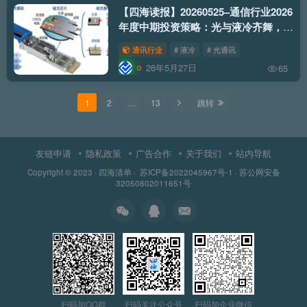
【四海读报】20260525–通信行业2026
年度中期投资策略：光与液冷齐舞，空
天地AIDC算力共振
通讯行业
# 液冷
# 光通讯
26年5月27日
65
1
2
…
13
跳转
友链申请
隐私政策
广告合作
关于我们
站内导航
Copyright © 2023 ·
四海清单
·
苏ICP备2022045967号-1
·
苏公网安备
32050802011651号
扫码加QQ群
扫码关注公众号
扫码加企业微信