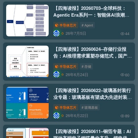
【四海读报】20260703–全球科技：
Agentic Era系列一：智能体AI浪潮已
至，CPU与IC载板迎来非线性跃迁
半导体芯片
# Agent
26年7月5日
44
【四海读报】20260624–存储行业报
告：AI推理需求重塑存储范式，国产存
储迎产业升级期
半导体芯片
# 存储
26年6月24日
60
【四海读报】20260622–玻璃基封装行
业专题：玻璃基板有望成为先进封装新
平台
半导体芯片
# 玻璃基板
26年6月22日
89
【四海读报】20260611–铜箔专题：AI