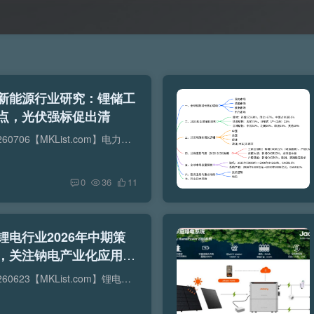
6–新能源行业研究：锂储工
点，光伏强标促出清
【原报告在线阅读和下载】：20260706【MKList.com】电力设备与新能源行业研究：锂储工控高景气，风电招标现拐点，光伏强标促出清 | 四海读报【迅雷&夸克批量下载】：四海读报网研究报告网盘...
0
36
11
–锂电行业2026年中期策
，关注钠电产业化应用机
【原报告在线阅读和下载】：20260623【MKList.com】锂电行业2026年中期策略：景气度延续向上趋势，关注钠电产业化应用机遇 | 四海读报【迅雷&夸克批量下载】：四海读报网研究报告网盘批量下...