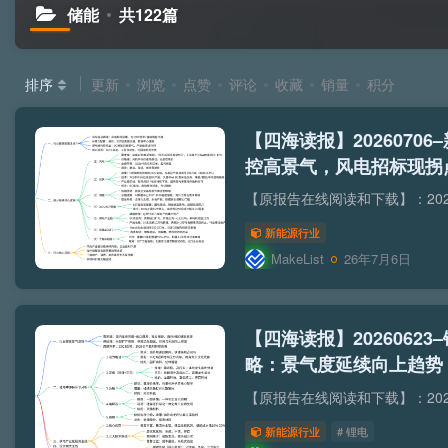
储能
共122篇
排序
更新
浏览
点赞
评论
收藏
销量
积分
【四海读报】2026070
控高景气，风电招标现拐
新能源行业
MakeList
26年7月6日
【四海读报】20260623
略：景气度延续向上趋势
遇
新能源行业
# 锂电