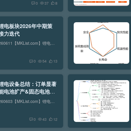
0
37
8
–锂电板块2026年中期策
接力迭代
【原报告在线阅读和下载】：20260611【MKList.com】锂电板块2026年中期策略：旺季行情在望，创新接力迭代 | 四海读报【迅雷&夸克批量下载】：四海读报网研究报告网盘批量下载-资源清单社区-...
0
54
13
3–锂电设备总结：订单显著
电池扩产&固态电池0-1
【原报告在线阅读和下载】：20260603【MKList.com】锂电设备2025年报&2026年一季报总结：设备商业绩&订单显著改善，看好海外动力和储能电池扩产&固态电池0-1产业化加速 | 四海读报...
0
43
12