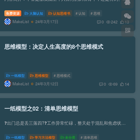
免费资源
大脑认知
认知思维书
# 认知
# 思维
MakeList
24年3月17日
0
242
13
思维模型：决定人生高度的8个思维模式
一纸模型
思维模型
# 思维模式
MakeList
24年3月12日
0
69
14
一纸模型之02：清单思维模型
❓出门总是丢三落四?❓工作异常忙碌，整天处于混乱和焦虑状态? - 总在同一个地方犯错误，被同一块石头绊倒? 如果以上你都中了，那你很需要这个思维工具，因为它能够帮助你持续、高效、正确地做...
一纸模型
学习方法模型
未分类
# 清单思维