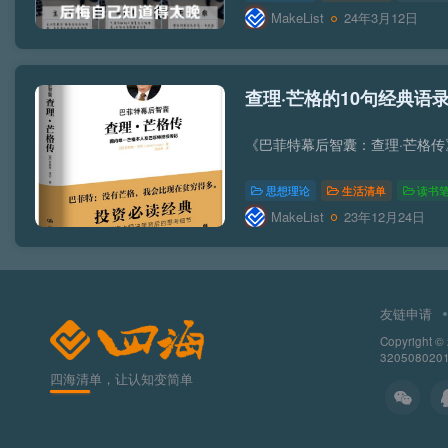
MakeList
24年3月12日
查理·芒格的10句经典语
思想理论
生活清单
读书
MakeList
23年12月24日
友链申请
Copyright ©
320508020
四海清单，让认知变简单