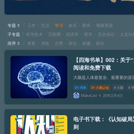
专题
工作
生活
学习
娱乐
图库
视频资源
子专题
科学技术
互联网
经济学
哲学
历史传记
人文社
排序
更新
浏览
点赞
评论
收藏
积分
【四海书单】002：关于
阅读和免费下载
书单
大脑认知
# 大脑
# 
MakeList
25年2月4日
电子书下载：《认知破局
则