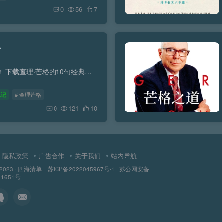
0
56
7
录
《巴菲特幕后智囊：查理·芒格传》下载查理·芒格的10句经典语录1、不要同一头猪摔跤，因为这样你会把全身弄脏，而对方却乐此不疲。2、许多IQ很高的人却是糟糕的投资者，原因是他们的品性缺陷。...
笔记
# 查理芒格
0
121
10
隐私政策
广告合作
关于我们
站内导航
 2023 ·
四海清单
·
苏ICP备2022045967号-1
·
苏公网安备
11651号