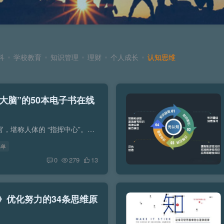
科
学校教育
知识管理
理财
个人成长
认知思维
“大脑”的50本电子书在线
大脑是人体最复杂、最重要的器官，堪称人体的 “指挥中心”。从生物学角度看，它是中枢神经系统的主要部分，由大约 860 亿个神经元组成，这些神经元相互连接，形成了一个极其复杂的神经网络，使...
书单
0
279
13
》优化努力的34条思维原