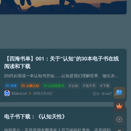
【四海书单】001：关于“认知”的30本电子书在线
阅读和下载
2025从阅读一本认知书开始......认知是我们理解世界、做出决策以及实现个人成长的基石。在这个信息爆炸、变化迅速的时代，只有不断提升认知，才能在纷繁复杂的现象中看清事物的本质。使用方式可...
书单
大脑认知
认知思维书
# 认知
# 电子书
# 下载
MakeList
25年2月4日
0
447
8
电子书下载：《认知天性》
内容简介：不管是朋友圈里年入百万的斜杠青年，还是得到、喜马拉雅上的大师专家，无一不在刺激着在积极上进的年轻灵魂。有没有一种科学高效的，符合每个人思维规律的学习方法，可以让自己瞬间提...