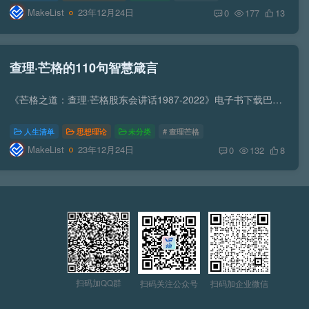
MakeList
23年12月24日
0
177
13
查理·芒格的110句智慧箴言
《芒格之道：查理·芒格股东会讲话1987-2022》电子书下载巴菲特曾如此评价芒格：“没有芒格，我会比现在贫穷很多。他让我以非同寻常的速度，从猩猩进化到人类。“从1978年起，担任伯克希尔·哈...
人生清单
思想理论
未分类
# 查理芒格
MakeList
23年12月24日
0
132
8
扫码加QQ群
扫码关注公众号
扫码加企业微信