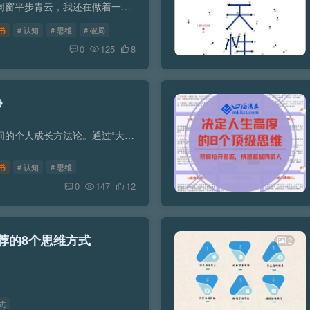
内容简介：毕业多年，为何昔日同窗平步青云，我还在做着一份平凡的工作？我和那些名校牛人到底差在哪里？别人眼中的我和我眼中的自己为什么会有认知的不同？明明做了很多事，为什么上司却认为我...
书
# 认知
# 思维
# 破局
0
125
8
》
内容简介：这是一部可以穿透时间的个人成长方法论。通过“大脑构造、潜意识、元认知”等思维规律，你将真正看清自己；通过“深度学习、关联、反馈”事物规律，你将洞悉如何真正成事！如果对自己...
书
# 认知
# 思维
0
147
12
荐的8个思维方式
2
式