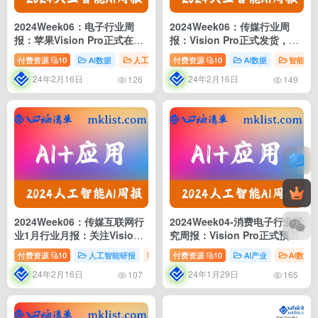
2024Week06：电子行业周
2024Week06：传媒行业周
报：苹果Vision Pro正式在美
报：Vision Pro正式发货，继
国上市，关注MR产业链投资
续布局游戏板块和AI应用
付费资源
10
AI数据
人工智能研报
付费资源
AI行业
10
AI数据
行业分析
智能穿
机会
24年2月16日
24年2月16日
126
149
2024Week06：传媒互联网行
2024Week04-消费电子行业研
业1月行业月报：关注Vision
究周报：Vision Pro正式预
Pro应用生态进展及春节档影
售，比亚迪发布系列汽车智能
付费资源
10
人工智能研报
内容平台
付费资源
新媒体研报
10
AI产业
AI行业
AI数据
片表现
化技术，看好AI持续深度赋能
24年2月16日
24年1月29日
消费电子各领域
107
165