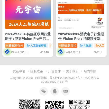
2024Week04-传媒互联网行业
2024Week03-消费电子行业报
周报：苹果Vision Pro开启预
告-Vision Pro：消费科技新高
售；算力升级有望带动AI产业
度，空间计算新时代
付费资源
10
人工智能研报
投资市场分析
付费资源
10
智能穿戴
AI数据
AI行业
人工智
蓬勃发展
24年1月29日
24年1月21日
146
207
友链申请
隐私政策
广告合作
关于我们
站内导航
Copyright © 2023 ·
四海清单
·
苏ICP备2022045967号-1
·
苏公网安备
32050802011651号