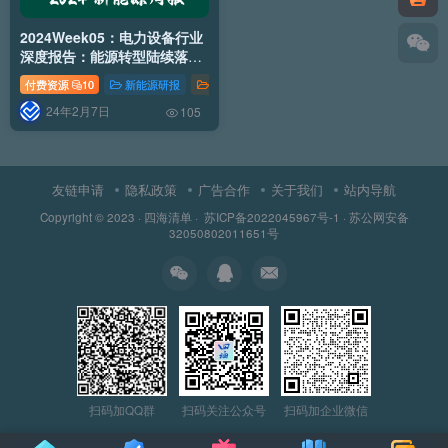
2024Week05：电力设备行业
深度报告：能源转型陆续落
地，中东与中亚新能源发展前
付费资源
10
新能源研报
能源行业
新能源行业
行业分析
景广阔
24年2月7日
105
友链申请
隐私政策
广告合作
关于我们
站内导航
Copyright © 2023 ·
四海清单
·
苏ICP备2022045967号-1
·
苏公网安备
32050802011651号
扫码加QQ群
扫码关注公众号
扫码加企业微信