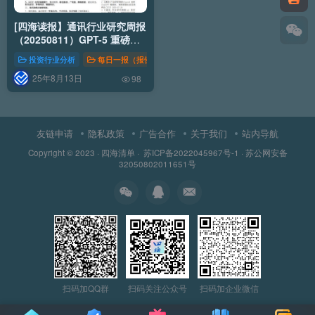
[四海读报】通讯行业研究周报
（20250811）GPT-5 重磅发
布
投资行业分析
每日一报（报告）
行业分析
25年8月13日
98
友链申请
隐私政策
广告合作
关于我们
站内导航
Copyright © 2023 ·
四海清单
·
苏ICP备2022045967号-1
·
苏公网安备
32050802011651号
扫码加QQ群
扫码关注公众号
扫码加企业微信