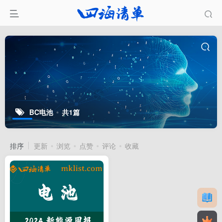
BC电池
共1篇
排序
更新
浏览
点赞
评论
收藏