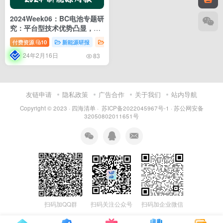
2024Week06：BC电池专题研
究：平台型技术优势凸显，龙
头入局有望加速产业化
付费资源
10
新能源研报
电池
新能源行业
行业分析
24年2月16日
83
友链申请
隐私政策
广告合作
关于我们
站内导航
Copyright © 2023 ·
四海清单
·
苏ICP备2022045967号-1
·
苏公网安备
32050802011651号
扫码加QQ群
扫码关注公众号
扫码加企业微信