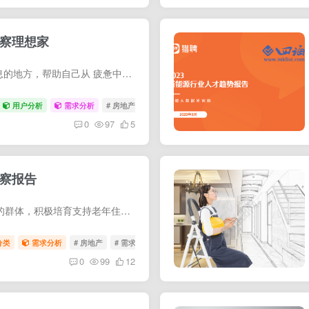
洞察理想家
家意味着什么? 有人认为家是休息的地方，帮助自己从 疲惫中恢复;有人认为家是内心世界 的外在表现，容纳自己的爱好、学习、 社交;有人认为家是共同情绪，承载着 自己和家人的生活和回忆...........
用户分析
需求分析
# 房地产
# 家
# 青年
0
97
5
洞察报告
中国老人是房产交易中不可忽视的群体，积极培育支持老年住房交易市场，对推动我国社会经济高质量发展有着重要的意义。 首先，它是撬动我国存量住房市场发展的一个重要杠杆，随着中国房地产市 场...
分类
需求分析
# 房地产
# 需求洞察
0
99
12