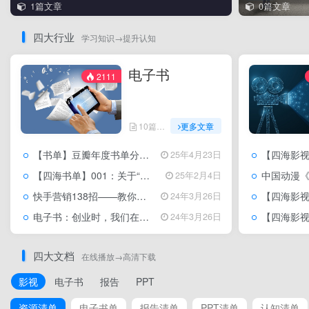
1篇文章
0篇文章
四大行业
学习知识→提升认知
电子书
2111
10篇文章
更多文章
【书单】豆瓣年度书单分类排行榜（2015~2024年）下载
【四海影视】2026韩国动
25年4月23日
【四海书单】001：关于“认知”的30本电子书在线阅读和下载
中国动漫《凡人修仙传（动画版）》高清下
25年2月4日
快手营销138招——教你玩赚快手
【四海影视】国产动漫《仙逆》 年番2
24年3月26日
电子书：创业时，我们在知乎聊什么：中国最强大互联网创业者首次给“创业”一个答案
【四海影视】2026 Netfl
24年3月26日
四大文档
在线播放→高清下载
影视
电子书
报告
PPT
资源清单
电子书单
报告清单
PPT清单
认知清单