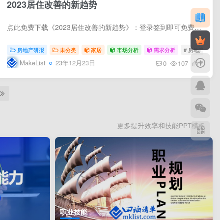
2023居住改善的新趋势
点此免费下载《2023居住改善的新趋势》：登录签到即可免费获得积分用于下载 未来的居住改善呈现四大趋势： 一是，区域选择方面，核心城市住房改善需求更为强烈； 二是，居住品质方面，楼龄 10 ...
房地产研报
未分类
家居
市场分析
需求分析
# 房地产
MakeList
23年12月23日
0
107
7
更多提升效率和技能PPT模板
职业技能