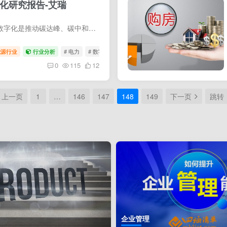
字化研究报告-艾瑞
电力行业是碳减排的关键，电力数字化是推动碳达峰、碳中和目标如期实现的重要一环。传统电力产业“发-输-变- 配-用”各节点彼此孤立，难以协同，导致电力生产效率低，难以产生高经济效益。5G、A...
能源行业
行业分析
# 电力
# 数字化
0
115
12
上一页
1
…
146
147
148
149
下一页
跳转
企业管理