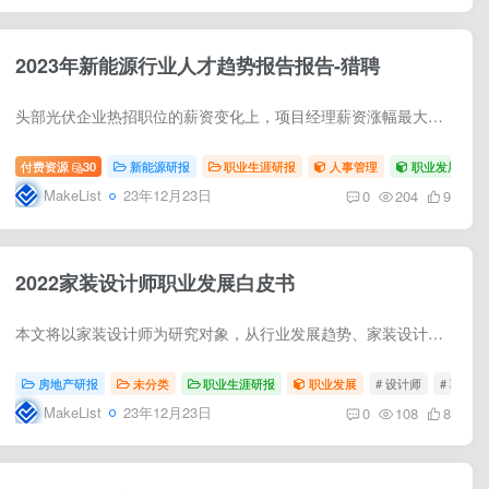
2023年新能源行业人才趋势报告报告-猎聘
头部光伏企业热招职位的薪资变化上，项目经理薪资涨幅最大平均涨幅22.6%,随着国家新兴产业战略落地，数据显示头部光伏企业也对有经验的项目管理类人才需求十分旺盛，薪资也极具竞争力，其次，结...
付费资源
30
新能源研报
职业生涯研报
人事管理
职业发展
#
MakeList
23年12月23日
0
204
9
2022家装设计师职业发展白皮书
本文将以家装设计师为研究对象，从行业发展趋势、家装设计师职业生存现状及未来发展方向、设计师岗位需求模型等角度入手，描述家装服务者的职业发展图景，以期为行业企业、高校及政府机构提供参...
房地产研报
未分类
职业生涯研报
职业发展
# 设计师
# 职业发
MakeList
23年12月23日
0
108
8