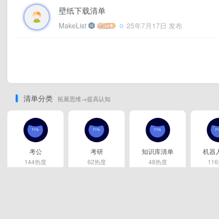
壁纸下载清单
MakeList
25年7月17日 发布
清单分类
拓展思维→提高认知
考公
考研
知识库清单
机器
144热度
62热度
48热度
11
关注
关注
关注
关