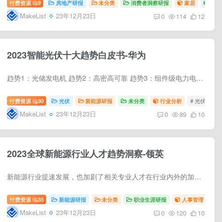
付费资源
9
房地产研报
未分类
消费者洞察研报
家居
用户
MakeList
23年12月23日
0
114
12
2023智能光伏十大趋势白皮书-华为
趋势1：光储发电机 趋势2：高密高可靠 趋势3：组件级电力电子器件 趋势4：组串式储能 趋势5：电芯级精细管理 趋势6：“光储网”融合 趋势7：重构极致安全 趋势8：安全可信 趋势9：全面数字化 ...
付费资源
30
光伏
新能源研报
未分类
行业分析
# 光伏
#
MakeList
23年12月23日
0
89
10
2023全球新能源行业人才趋势洞察-领英
新能源行业提速发展，也加剧了相关专业人才在行业内外的加速流动，以及人才技能加速迭代升级，这一趋势为企业 培养新一代人才创造了更大空间，但同时也加剧顶尖人才的争夺和人才培养复杂度。以...
付费资源
35
新能源研报
未分类
职业生涯研报
人事管理
MakeList
23年12月23日
0
120
10