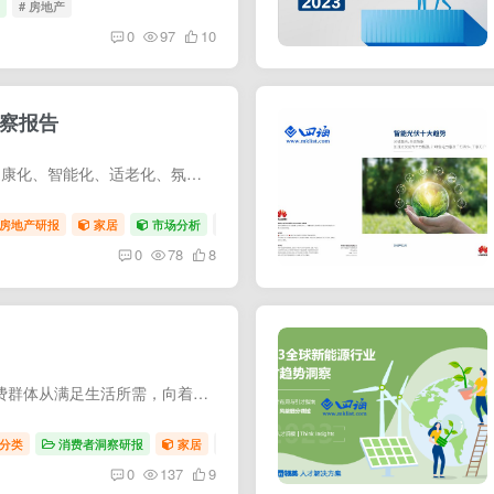
析
# 房地产
0
97
10
洞察报告
家装行业5大新趋势：低碳化、健康化、智能化、适老化、氛围感 积分只能免费获得，登录签到等即可免费获得积分用于下载PDF版报告
房地产研报
家居
市场分析
# 房地产
# 家装
0
78
8
品质居住生活从家装开始，新消费群体从满足生活所需，向着更多附加价值发展，对品质、体验、设计、服务乃至高深层次的精神需求有了更多期待。 积分只能免费获得，登录签到等即可免费获得积分用...
分类
消费者洞察研报
家居
# 房地产
# 家装
0
137
9