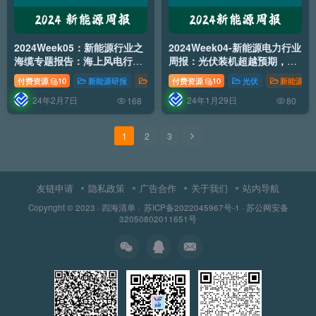
2024Week05：新能源行业之
2024Week04-新能源电力行业
海缆专题报告：海上风电行业
周报：光伏装机超越预期，海
景气度上行，海缆龙头受益深
风发展持续关注
付费资源
10
新能源研报
风能
付费资源
新能源行业
10
光伏
行业分析
新能源研
远海发展
24年2月7日
24年1月29日
168
80
1
2
3
友链申请
隐私政策
广告合作
关于我们
站内导航
Copyright © 2023 ·
四海清单
·
苏ICP备2022045967号-1
·
苏公网安备
32050802011651号