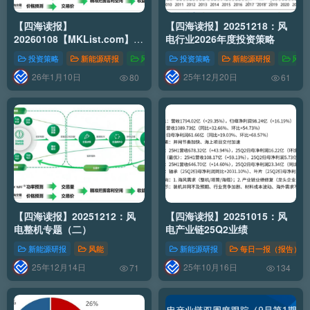
【四海读报】
【四海读报】20251218：风
20260108【MKList.com】风
电行业2026年度投资策略
电行业2026年度策略
投资策略
新能源研报
风能
新能源行业
投资策略
新能源研报
风能
26年1月10日
25年12月20日
80
61
【四海读报】20251212：风
【四海读报】20251015：风
电整机专题（二）
电产业链25Q2业绩
新能源研报
风能
新能源研报
每日一报（报告）
25年12月14日
25年10月16日
71
134