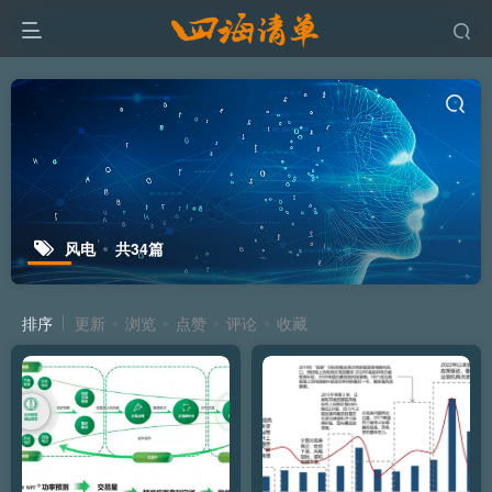
风电
共34篇
排序
更新
浏览
点赞
评论
收藏