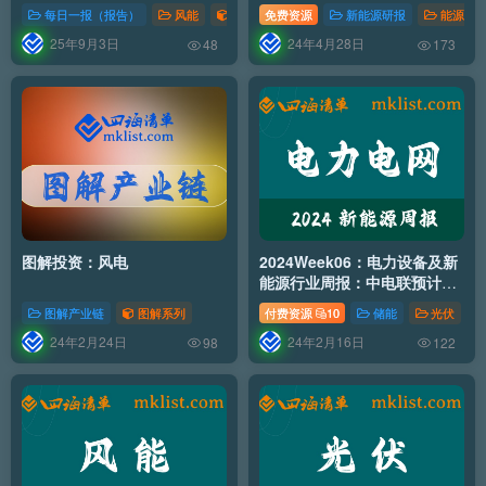
行电网设备改造升级，CWEA
每日一报（报告）
风能
新能源行业
免费资源
新能源研报
能源行
发布《2023年中国风电吊装容
25年9月3日
24年4月28日
量简报》【24页】
48
173
图解投资：风电
2024Week06：电力设备及新
能源行业周报：中电联预计
2024年全国用电量同比增长
图解产业链
图解系列
付费资源
10
储能
光伏
6%左右
24年2月24日
24年2月16日
98
122