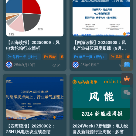
【四海读报】20250909：风
【四海读报】20250908：风
电齿轮箱行业简析
电产业链双周度跟踪（9月第1
期）
每日一报（报告）
风能
新能源行业
每日一报（报告）
风能
新
25年9月10日
25年9月9日
61
48
【四海读报】20250902：
2024Week17新能源：电力设
25H1风电板块业绩总结
备及新能源行业周报：多省进