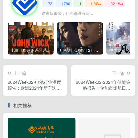
73
1790
1
1.8W+
32.1W+
这家伙很懒，什么都没有写...
电影《疾速追杀》系列John Wick（1~5部）全集下载，更新2025芭蕾杀姬
电视剧《庆余年2》高清下载–连载至36集（全36集更新完）（第1,2季合集下载）
上一篇
下一篇
2024Week02-电池行业深度
2024Week02-2024年储能策
报告：欧洲2024年新车迭
略报告：储能市场旭日东
代，2025年有望加速放量
升，技术类型百花齐放
相关推荐