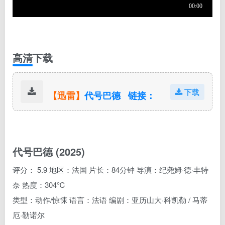
高清下载
下载
【迅雷】
代号巴德 链接：
https://pan.xunlei.com/s/V
OuuLSbrnFRB2GIalaXD1
KpNA1?pwd=cw63#
代号巴德
(2025)
评分： 5.9 地区：法国 片长：84分钟 导演：纪尧姆·德·丰特
奈 热度：304℃
类型：动作/惊悚 语言：法语 编剧：亚历山大·科凯勒 / 马蒂
厄·勒诺尔