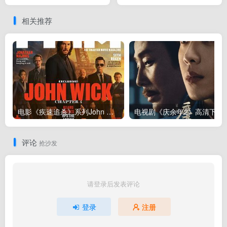
战》高清下载
载
相关推荐
电影《疾速追杀》系列John Wick（1~5部）全集下载，更新2025芭蕾杀姬
评论
抢沙发
请登录后发表评论
登录
注册