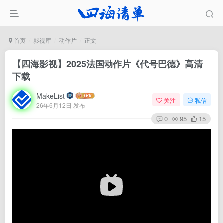
首页
影视库
动作片
正文
【四海影视】2025法国动作片《代号巴德》高清
下载
MakeList
关注
私信
26年6月12日 发布
0
95
15