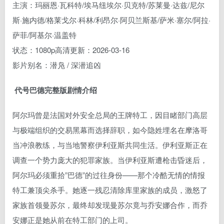
主演：玛丽恩·瓦科特/埃马纽埃尔·贝克特/苏莱曼·达兹/尼尔
斯·施内德/格莱戈尔·科林/利昂尔·阿贝兰斯基/萨米·塞尔/阿拉·
萨菲/阿基尔·温盖特
状态：1080p高清更新：2026-03-16
影片别名：潜凫 / 深潜追凶
代号巴德完整版剧情介绍
阿尔玛曾是法国对外安全总局的王牌特工，因目睹部门高层
与极端组织的交易黑幕而选择辞职，如今隐姓埋名在摩洛哥
当冲浪教练，与当地警察伊利亚斯共同生活。伊利亚斯正在
调查一个势力庞大的犯罪家族。当伊利亚斯遭枪击昏迷后，
阿尔玛必须重拾”巴德”的过往身份——那个冷酷无情的情报
特工兼顶尖杀手。她逐一残忍清除库里家族的成员，激怒了
家族首领曼苏尔，最终却发现曼苏尔竟与乔安娜合作，而乔
安娜正是她从前在特工部门的上司。