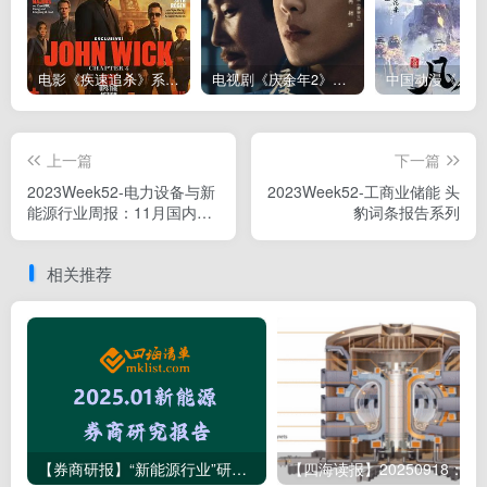
电影《疾速追杀》系列John Wick（1~5部）全集下载，更新2025芭蕾杀姬
电视剧《庆余年2》高清下载–连载至36集（全36集更新完）（第1,2季合集下载）
上一篇
下一篇
2023Week52-电力设备与新
2023Week52-工商业储能 头
能源行业周报：11月国内光
豹词条报告系列
伏装机高增，逆变器出口环
比转正
相关推荐
【券商研报】“新能源行业”研究报告清单（2025.01月145篇）
【四海读报】2025091