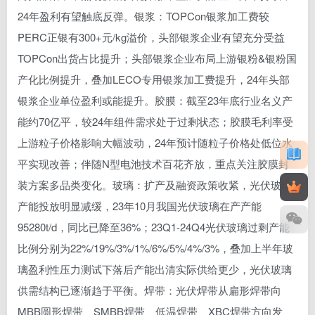
24年盈利有望触底反弹。银浆：TOPCon银浆加工费较
PERC正银有300+元/kg溢价，头部银浆企业有望充分受益
TOPCon出货占比提升；头部银浆企业布局上游银粉&银粉国
产化比例提升，叠加LECO专用银浆加工费提升，24年头部
银浆企业单位盈利或能提升。胶膜：截至23年底行业名义产
能约70亿平，较24年组件需求处于过剩状态；胶膜毛利率受
上游粒子价格影响大幅波动，24年预计随粒子价格处低位水
平实现改善；伴随N型电池技术百花齐放，重点关注胶膜封
装方案多品类变化。玻璃：扩产及融资政策收紧，光伏玻璃
产能投放明显减缓，23年10月我国光伏玻璃在产产能
95280t/d，同比已降至36%；23Q1-24Q4光伏玻璃过剩产能
比例分别为22%/19%/3%/1%/6%/5%/4%/3%，叠加上半年玻
璃盈利性压力测试下落后产能出清实际供给更少，光伏玻璃
供需结构已逐渐趋于平衡。焊带：光伏焊带从扁形焊带向
MBB圆形焊带、SMBB焊带、低温焊带、XBC焊带方向发