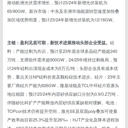
推动欧洲光伏需求增长，预计23/24年新增光伏装机为
65/90GW。新兴市场：中东及非洲市场能源转型速度加快叠
加区域优势明显，预计23/24年新增光伏装机为12/16GW。
主链：盈利见底可期，新技术进展推动头部企业受益。
硅
料：产能过剩为共识，预计至23年底全球多晶硅产能超240
万吨，支撑组件需求超900GW，24/25年维持过剩格局，预
计24年硅料出清现金成本为5万元/吨；头部企业具有成本优
势，重点关注NP硅料价差及颗粒硅技术进步。硅片：23年主
要厂商硅片产能为826GW，隆基绿能及TCL中环硅片双寡头
地位稳固；预计23/24年内层砂供应缺口分别为0.9/0.2万吨，
伴随矽比科扩产产能释放内层砂供应紧缺相对缓解。电池：
TOPcon技术仍有提升空间，激光SE及双面poly叠加可使量
产效率由目前25.3%提升至26%+；HJT产业化及降本进程加