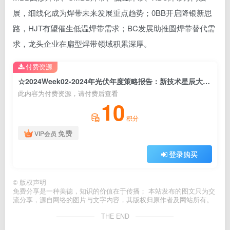
展，细线化成为焊带未来发展重点趋势；0BB开启降银新思
路，HJT有望催生低温焊带需求；BC发展助推圆焊带替代需
求，龙头企业在扁型焊带领域积累深厚。
付费资源
☆2024Week02-2024年光伏年度策略报告：新技术星辰大海，破局者涅槃重生
此内容为付费资源，请付费后查看
10
积分
免费
VIP会员
登录购买
©
版权声明
免费分享是一种美德，知识的价值在于传播； 本站发布的图文只为交
流分享，源自网络的图片与文字内容，其版权归原作者及网站所有。
THE END