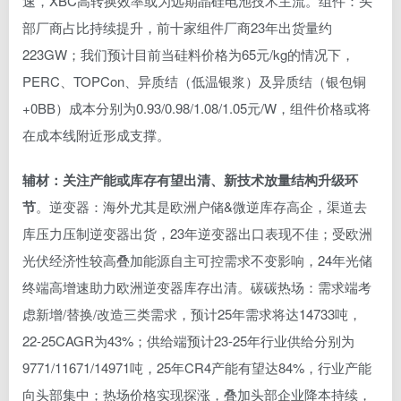
速，XBC高转换效率或为远期晶硅电池技术主流。组件：头
部厂商占比持续提升，前十家组件厂商23年出货量约
223GW；我们预计目前当硅料价格为65元/kg的情况下，
PERC、TOPCon、异质结（低温银浆）及异质结（银包铜
+0BB）成本分别为0.93/0.98/1.08/1.05元/W，组件价格或将
在成本线附近形成支撑。
辅材：关注产能或库存有望出清、新技术放量结构升级环
节
。逆变器：海外尤其是欧洲户储&微逆库存高企，渠道去
库压力压制逆变器出货，23年逆变器出口表现不佳；受欧洲
光伏经济性较高叠加能源自主可控需求不变影响，24年光储
终端高增速助力欧洲逆变器库存出清。碳碳热场：需求端考
虑新增/替换/改造三类需求，预计25年需求将达14733吨，
22-25CAGR为43%；供给端预计23-25年行业供给分别为
9771/11671/14971吨，25年CR4产能有望达84%，行业产能
向头部集中；热场价格实现探涨，叠加头部企业降本持续，