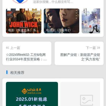
这家伙很懒，什么都没有写...
电影《疾速追杀》系列John Wick（1~5部）全集下载，更新2025芭蕾杀姬
电视剧《庆余年2》高清下载–连载至36集（全36集更新完）（第1,2季合集下载）
上一篇
下一篇
☆2024Week02-工控&电网
图解产业链：新能源产业链
行业2024年度投资策略：工
之“风力发电”
控人形未来序曲，电力设备
巨擘远航
相关推荐