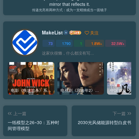
mirror that reflects it.
传递光亮有两种方式：成为一支蜡烛或当一面镜子
MakeList
关注
73
1790
1
1.8W+
32.5W+
这家伙很懒，什么都没有写...
电影《疾速追杀》系列John Wick（1~5部）全集下载，更新2025芭蕾杀姬
电视剧《庆余年2》高清下载–连载至36集（全36集更新完）（第1,2季合集下载）
上一篇
下一篇
一纸模型之26~30：五种时
2030光风储能源转型白皮书
间管理模型