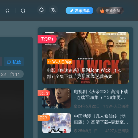
发布清单
开通会员
TOP1
私信
1.9W+人已阅读
电影《疾速追杀》系列John Wick（1~5
122
11
部）全集下载，更新2025芭蕾杀姬
电视剧《庆余年2》高清下载
TOP2
–连载至36集（全36集更新
完）（第1,2季合集下载）
24年5月22日
1.3W+人已阅读
中国动漫《凡人修仙传（动
TOP3
画版）》高清下载–更新至
2026年番第184集（每周持
25年9月1日
4327人已阅读
续更新）