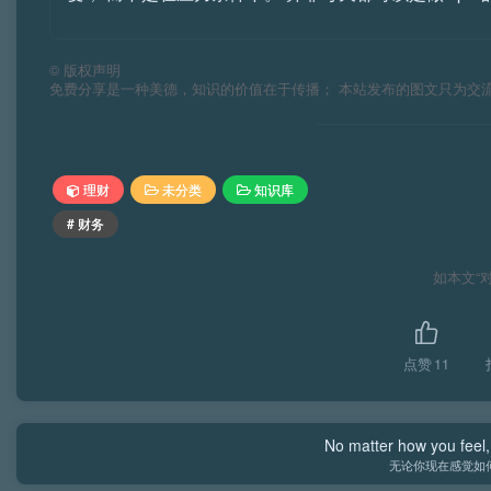
©
版权声明
免费分享是一种美德，知识的价值在于传播； 本站发布的图文只为交
理财
未分类
知识库
# 财务
如本文“
点赞
11
No matter how you feel,
无论你现在感觉如