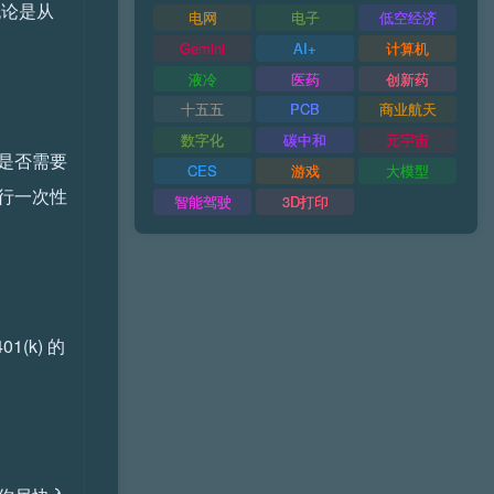
无论是从
电网
电子
低空经济
Gemini
AI+
计算机
液冷
医药
创新药
十五五
PCB
商业航天
数字化
碳中和
元宇宙
是否需要
CES
游戏
大模型
进行一次性
智能驾驶
3D打印
(k) 的