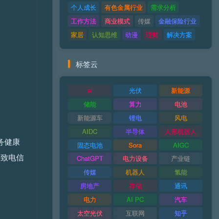
个人成长
有色金属行业
需求分析
工作方法
商业模式
传媒
金融保险行业
家居
认知思维
动漫
理财
解决方案
标签云
ai
光伏
新能源
储能
算力
电池
新能源车
锂电
风电
AIDC
半导体
人形机器人
务健康
固态电池
Sora
AIGC
 致电信
ChatGPT
电力设备
产业链
传媒
机器人
氢能
房地产
存储
通讯
电力
AI PC
汽车
太空光伏
互联网
知乎