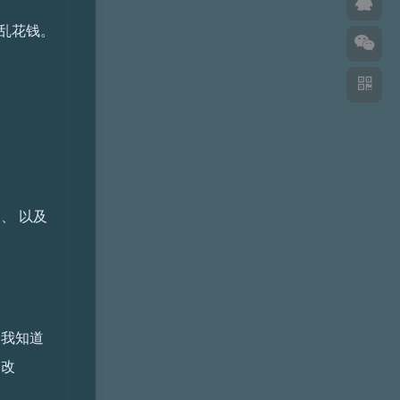
乱花钱。
、 以及
 我知道
的改