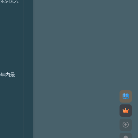
你尽快入
一年内最