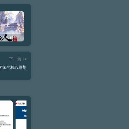
中国动漫《凡人修仙传（动画版）》高清下载–更新至2026年番第184集（每周持续更新）
周末影院：《功夫熊猫》系列1～4全集高清下载
电视剧：《庆余年1》全46集–高清打包下载
下一篇
哲学家的核心思想