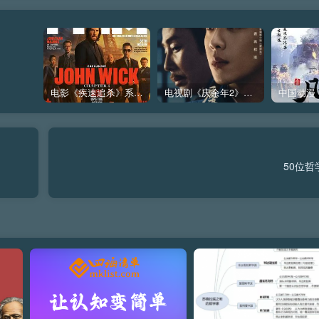
电影《疾速追杀》系列John Wick（1~5部）全集下载，更新2025芭蕾杀姬
电视剧《庆余年2》高清下载–连载至36集（全36集更新完）（第1,2季合集下载）
50位