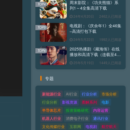
周末影院：《功夫熊猫》系
TOP4
列1～4全集高清下载
24年4月20日
2462人已阅读
电视剧：《庆余年1》全46集
TOP5
–高清打包下载
24年5月22日
1992人已阅读
2025热播剧《藏海传》在线
TOP6
播放和高清下载（连载至40
集全）
25年5月19日
1449人已阅读
专题
新能源行业
AI行业
行业分析
市场分析
行业分析
影视资源
图解系列
电影
半导体芯片
投资策略研究
内容运营
机器人行业
消费电子行业
通讯行业
文化传媒行业
互联网
电视剧
航空航天